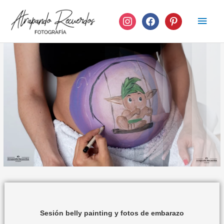
Ir
instagram
facebook
pinterest
Men
al
contenido
princ
Sesión belly painting y fotos de embarazo