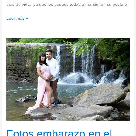
días de vida, ya que los peques todavía mantienen su postura
Leer más »
Fotos
embarazo
en
el
Valle
de
Trapaga,
Muskiz,
Ortuella
Fotos embarazo en el