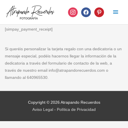
Ir
instagram
facebook
pinterest
Men
al
contenido
princ
[simpay_payment_receipt]
Si queréis personalizar la tarjeta regalo con una dedicatoria o un
mensaje especial, podéis hacernos llegar la información de la
dedicatoria a través del formulario de contacto de la web, a
través de nuestro email info@atrapandorecuerdos.com o
llamando al 640965530.
Copyright © 2026
Atrapando Recuerdos
Aviso Legal
-
Política de Privacidad