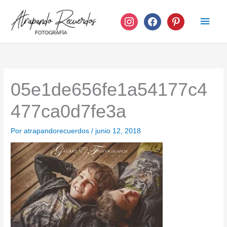
Ir
instagram
facebook
pinterest
Men
al
contenido
princ
05e1de656fe1a54177c4
477ca0d7fe3a
Por
atrapandorecuerdos
/
junio 12, 2018