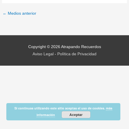
←
Medios anterior
Copyright © 2026
Atrapando Recuerdos
Aviso Legal
-
Política de Privacidad
Si continuas utilizando este sitio aceptas el uso de cookies.
más
Aceptar
información