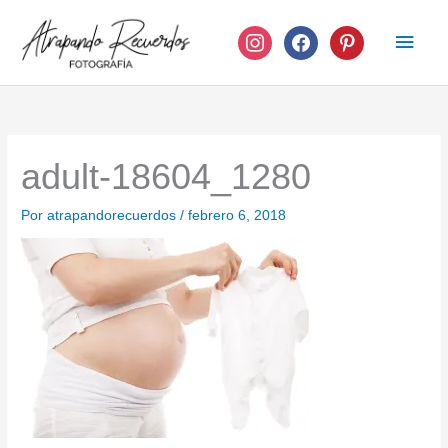
Ir
instagram
facebook
pinterest
Men
al
contenido
princ
adult-18604_1280
Por
atrapandorecuerdos
/
febrero 6, 2018