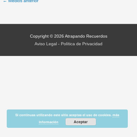
←
Medios anterior
Copyright © 2026
Atrapando Recuerdos
Aviso Legal
-
Política de Privacidad
Si continuas utilizando este sitio aceptas el uso de cookies.
más
Aceptar
información