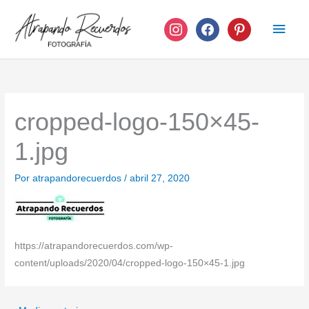
Ir
instagram
facebook
pinterest
Men
al
contenido
princ
cropped-logo-150×45-
1.jpg
Por
atrapandorecuerdos
/
abril 27, 2020
https://atrapandorecuerdos.com/wp-
content/uploads/2020/04/cropped-logo-150×45-1.jpg