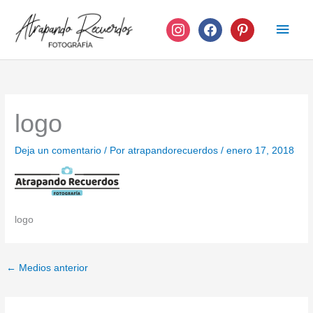
Ir
instagram
facebook
pinterest
Men
al
contenido
princ
logo
Deja un comentario
/ Por
atrapandorecuerdos
/
enero 17, 2018
logo
←
Medios anterior