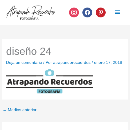
Ir
instagram
facebook
pinterest
Men
al
contenido
princ
diseño 24
Deja un comentario
/ Por
atrapandorecuerdos
/
enero 17, 2018
←
Medios anterior