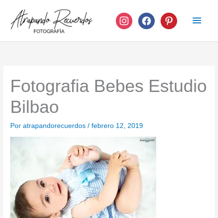
Ir
instagram
facebook
pinterest
Men
al
contenido
princ
Fotografia Bebes Estudio
Bilbao
Por
atrapandorecuerdos
/
febrero 12, 2019