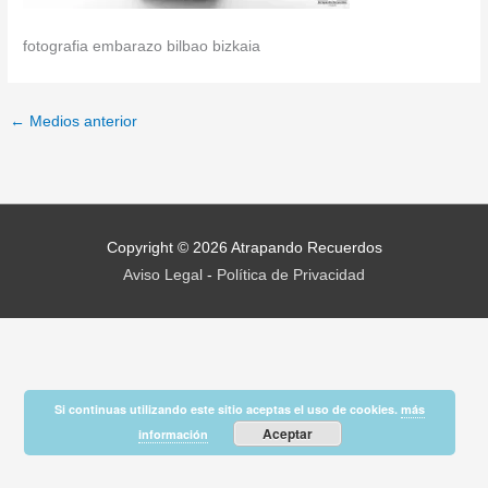
fotografia embarazo bilbao bizkaia
←
Medios anterior
Copyright © 2026
Atrapando Recuerdos
Aviso Legal
-
Política de Privacidad
Si continuas utilizando este sitio aceptas el uso de cookies.
más
Aceptar
información