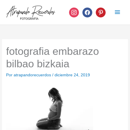
Ir
instagram
facebook
pinterest
Men
al
contenido
princ
fotografia embarazo
bilbao bizkaia
Por
atrapandorecuerdos
/
diciembre 24, 2019