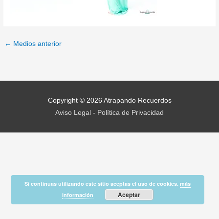
←
Medios anterior
Copyright © 2026
Atrapando Recuerdos
Aviso Legal
-
Política de Privacidad
Si continuas utilizando este sitio aceptas el uso de cookies.
más
Aceptar
información