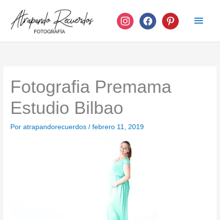
Ir
instagram
facebook
pinterest
Men
al
contenido
princ
Fotografia Premama
Estudio Bilbao
Por
atrapandorecuerdos
/
febrero 11, 2019