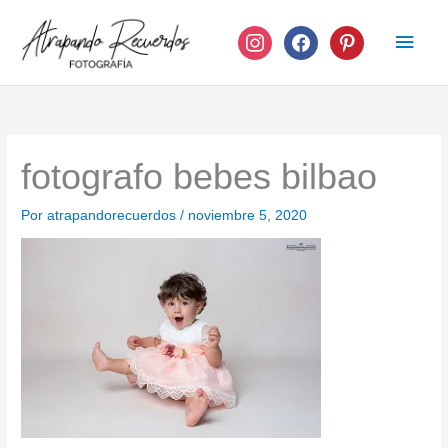
Ir
instagram
facebook
pinterest
Men
al
contenido
princ
fotografo bebes bilbao
Por
atrapandorecuerdos
/
noviembre 5, 2020