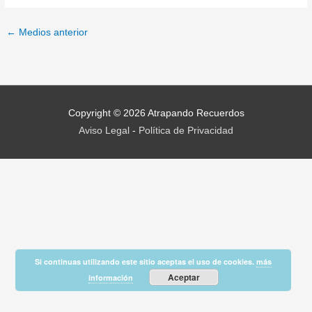
←
Medios anterior
Copyright © 2026
Atrapando Recuerdos
Aviso Legal
-
Política de Privacidad
Si continuas utilizando este sitio aceptas el uso de cookies.
más
Aceptar
información