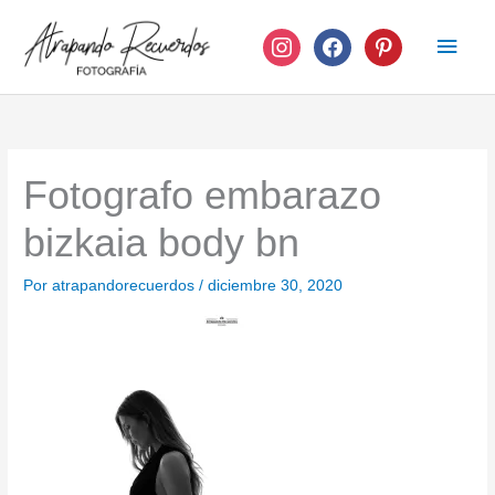
Ir
instagram
facebook
pinterest
Men
al
contenido
princ
Fotografo embarazo
bizkaia body bn
Por
atrapandorecuerdos
/
diciembre 30, 2020