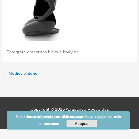
Fotografo embarazo bizkaia body bn
←
Medios anterior
Copyright © 2026
Atrapando Recuerdos
Si continuas utilizando este sitio aceptas el uso de cookies.
más
Aviso Legal
-
Política de Privacidad
Aceptar
información