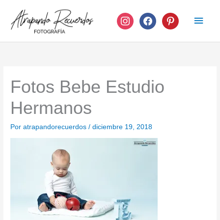
Ir
instagram
facebook
pinterest
Men
al
contenido
princ
Fotos Bebe Estudio
Hermanos
Por
atrapandorecuerdos
/
diciembre 19, 2018