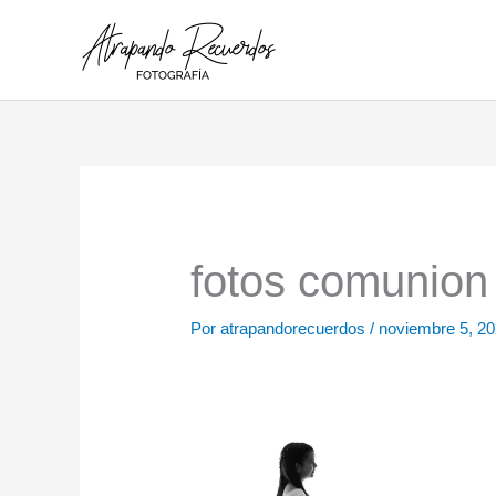
Ir
al
contenido
fotos comunion 
Por
atrapandorecuerdos
/
noviembre 5, 2