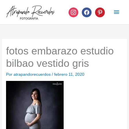
Ir
instagram
facebook
pinterest
Men
al
contenido
princ
fotos embarazo estudio
bilbao vestido gris
Por
atrapandorecuerdos
/
febrero 11, 2020