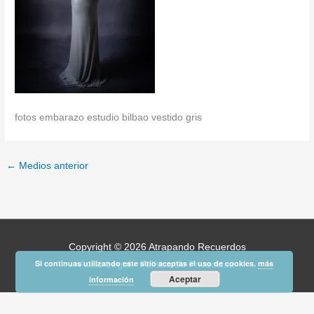
fotos embarazo estudio bilbao vestido gris
←
Medios anterior
Copyright © 2026
Atrapando Recuerdos
Si continuas utilizando este sitio aceptas el uso de cookies.
más
Aviso Legal
-
Política de Privacidad
Aceptar
información