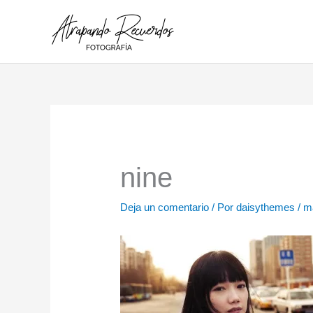
Ir
al
contenido
nine
Deja un comentario
/ Por
daisythemes
/
m