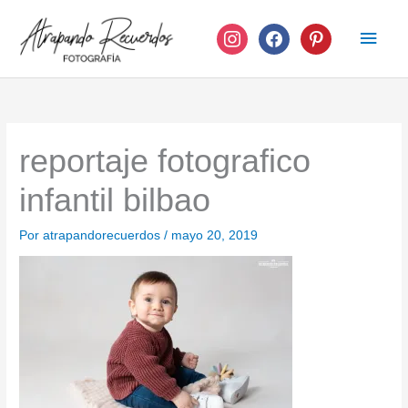
Ir
instagram
facebook
pinterest
Men
al
contenido
princ
reportaje fotografico
infantil bilbao
Por
atrapandorecuerdos
/
mayo 20, 2019