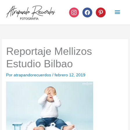
Ir
instagram
facebook
pinterest
Men
al
contenido
princ
Reportaje Mellizos
Estudio Bilbao
Por
atrapandorecuerdos
/
febrero 12, 2019