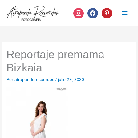
Ir
instagram
facebook
pinterest
Men
al
contenido
princ
Reportaje premama
Bizkaia
Por
atrapandorecuerdos
/
julio 29, 2020