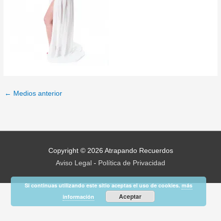
←
Medios anterior
Copyright © 2026
Atrapando Recuerdos
Aviso Legal
-
Política de Privacidad
Si continuas utilizando este sitio aceptas el uso de cookies.
más
Aceptar
información