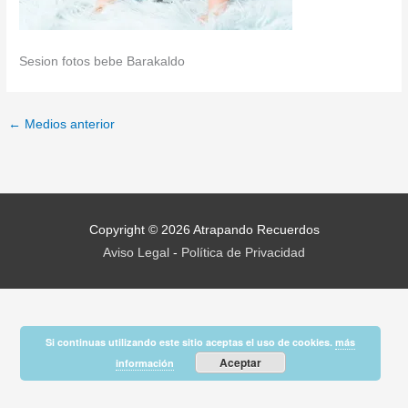
Sesion fotos bebe Barakaldo
←
Medios anterior
Copyright © 2026
Atrapando Recuerdos
Aviso Legal
-
Política de Privacidad
Si continuas utilizando este sitio aceptas el uso de cookies.
más
Aceptar
información