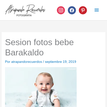
Ir
instagram
facebook
pinterest
Men
al
contenido
princ
Sesion fotos bebe
Barakaldo
Por
atrapandorecuerdos
/
septiembre 19, 2019