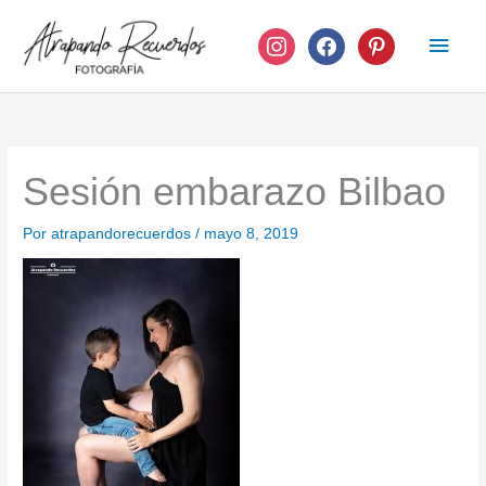
Ir
instagram
facebook
pinterest
Men
al
contenido
princ
Sesión embarazo Bilbao
Por
atrapandorecuerdos
/
mayo 8, 2019