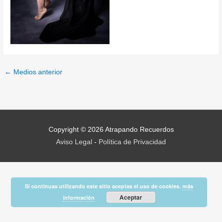
←
Medios anterior
Copyright © 2026
Atrapando Recuerdos
Aviso Legal
-
Política de Privacidad
Si continuas utilizando este sitio aceptas el uso de cookies.
más
Aceptar
información