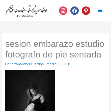
Ir
instagram
facebook
pinterest
Men
al
contenido
princ
sesion embarazo estudio
fotografo de pie sentada
Por
atrapandorecuerdos
/
marzo 26, 2019