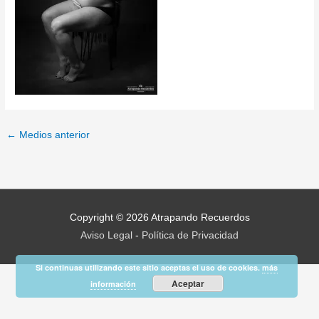
←
Medios anterior
Copyright © 2026
Atrapando Recuerdos
Aviso Legal
-
Política de Privacidad
Si continuas utilizando este sitio aceptas el uso de cookies.
más
Aceptar
información