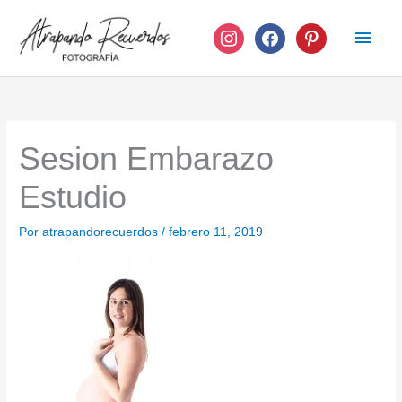
Ir
instagram
facebook
pinterest
Men
al
contenido
princ
Sesion Embarazo
Estudio
Por
atrapandorecuerdos
/
febrero 11, 2019