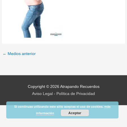
←
Medios anterior
Copyright © 2026
Atrapando Recuerdos
Aviso Legal
-
Política de Privacidad
Si continuas utilizando este sitio aceptas el uso de cookies.
más
Aceptar
información