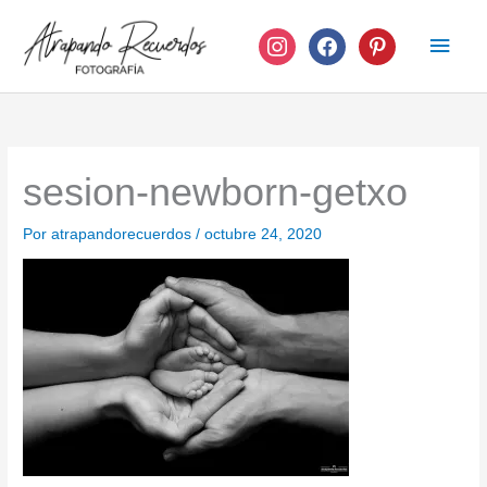
Ir
instagram
facebook
pinterest
Men
al
contenido
princ
sesion-newborn-getxo
Por
atrapandorecuerdos
/
octubre 24, 2020