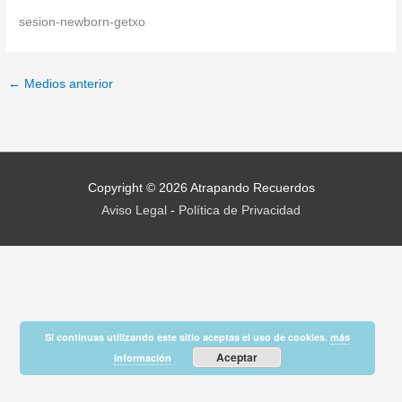
sesion-newborn-getxo
←
Medios anterior
Copyright © 2026
Atrapando Recuerdos
Aviso Legal
-
Política de Privacidad
Si continuas utilizando este sitio aceptas el uso de cookies.
más
Aceptar
información