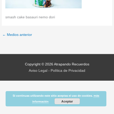
smash cake basauri nemo dori
←
Medios anterior
Copyright © 2026
Atrapando Recuerdos
Aviso Legal
-
Política de Privacidad
Si continuas utilizando este sitio aceptas el uso de cookies.
más
Aceptar
información