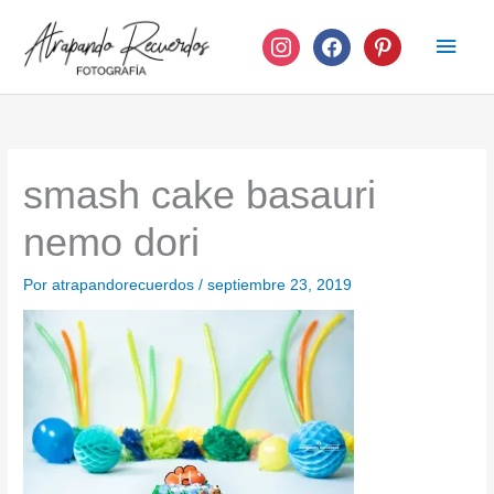
Ir
instagram
facebook
pinterest
Men
al
contenido
princ
smash cake basauri
nemo dori
Por
atrapandorecuerdos
/
septiembre 23, 2019